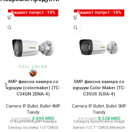
Вашиот попуст -10%
Вашиот попуст -10%
4MP фиксна камера со
5MP фиксна камера со
куршум (colormaker) (TC-
куршум Color Maker (TC-
C34QN 2ENA-4)
C35US 3LRA-4)
Camera IP Bullet
,
Bullet 4MP
Camera IP Bullet
,
Bullet 5MP
Tiandy
Tiandy
4.690
MKD
8.528
MKD
5.211
MKD
9.475
MKD
СПЕЦИФИКАЦИИ Камера
Category Specification Image
Сензор за слика 1/3"CMOS
Sensor 1/2.7″ CMOS Minimum