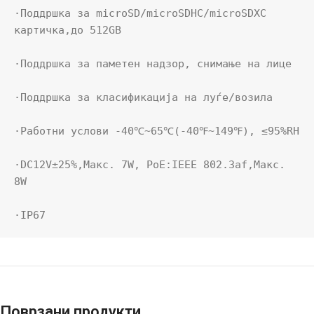
·Поддршка за microSD/microSDHC/microSDXC 
картичка,до 512GB

·Поддршка за паметен надзор, снимање на лице

·Поддршка за класификација на луѓе/возила

·Работни услови -40℃~65℃(-40℉~149℉), ≤95%RH

·DC12V±25%,Макс. 7W, PoE:IEEE 802.3af,Макс. 
8W

·IP67
Поврзани продукти