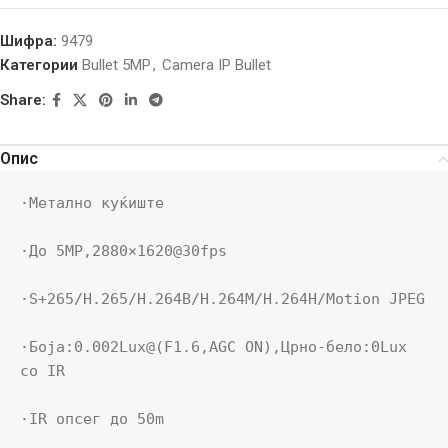
Шифра:
9479
Категории
Bullet 5MP
,
Camera IP Bullet
Share:
Опис
·Метално куќиште

·До 5MP,2880×1620@30fps

·S+265/H.265/H.264B/H.264M/H.264H/Motion JPEG

·Боја:0.002Lux@(F1.6,AGC ON),Црно-бело:0Lux 
со IR

·IR опсег до 50m
