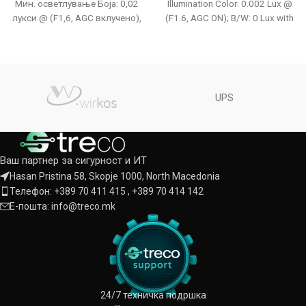
Мин. осветлување Боја: 0,02
Illumination Color: 0.002 Lux @
лукси @ (F1,6, AGC вклучено),
(F1.6, AGC ON); B/W: 0 Lux with
црно-бело: 0 лукси со
IR
инфрацрвено
UPS
Ваш партнер за сигурност и ИТ
Hasan Pristina 58, Skopje 1000, North Macedonia
Телефон: +389 70 411 415 , +389 70 414 142
Е-пошта: info@treco.mk
24/7 техничка подршка