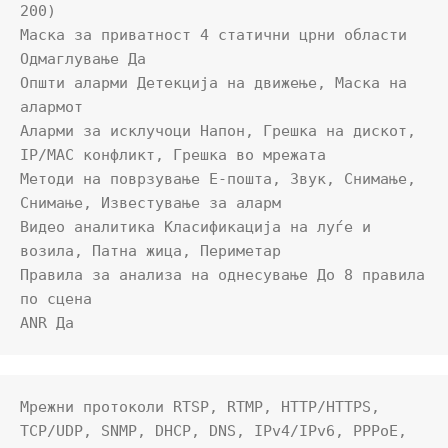
200)

Маска за приватност 4 статични црни области

Одмаглување Да

Општи аларми Детекција на движење, Маска на 
алармот

Аларми за исклучоци Напон, Грешка на дискот, 
IP/MAC конфликт, Грешка во мрежата

Методи на поврзување Е-пошта, Звук, Снимање, 
Снимање, Известување за аларм

Видео аналитика Класификација на луѓе и 
возила, Патна жица, Периметар

Правила за анализа на однесување До 8 правила 
по сцена

Мрежни протоколи RTSP, RTMP, HTTP/HTTPS, 
TCP/UDP, SNMP, DHCP, DNS, IPv4/IPv6, PPPoE, 