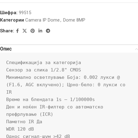
Шифра:
99515
Категории
Camera IP Dome
,
Dome 8MP
Share:
Опис
Спецификација за категорија

Сензор за слика 1/2.8" CMOS

Минимално осветлување Боја: 0.002 лукси @ 
(F1.6, AGC вклучено); Црно-бело: 0 лукси со 
IR

Време на блендата 1s – 1/100000s

Ден и ноќен IR-филтер со автоматско 
префрлување (ICR)

Паметно IR Да

WDR 120 dB

Однос сигнал-шум >42 dB
