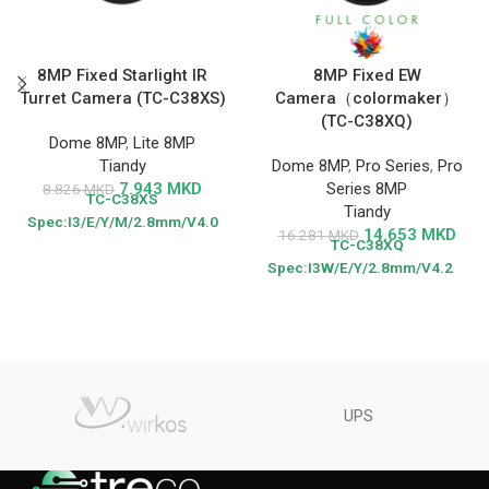
8MP Fixed Starlight IR
8MP Fixed EW
Turret Camera (TC-C38XS)
Camera（colormaker）
(TC-C38XQ)
Dome 8MP
,
Lite 8MP
Tiandy
Dome 8MP
,
Pro Series
,
Pro
7.943
MKD
Series 8MP
8.826
MKD
TC-C38XS
Tiandy
Spec:I3/E/Y/M/2.8mm/V4.0
14.653
MKD
16.281
MKD
TC-C38XQ
Spec:I3W/E/Y/2.8mm/V4.2
UPS