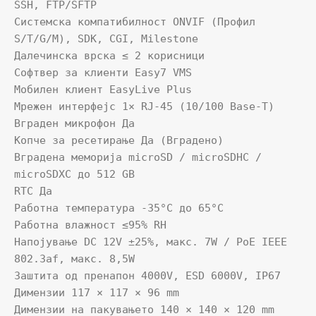
SSH, FTP/SFTP

Системска компатибилност ONVIF (Профил 
S/T/G/M), SDK, CGI, Milestone

Далечинска врска ≤ 2 корисници

Софтвер за клиенти Easy7 VMS

Мобилен клиент EasyLive Plus

Мрежен интерфејс 1× RJ-45 (10/100 Base-T)

Вграден микрофон Да

Копче за ресетирање Да (Вградено)

Вградена меморија microSD / microSDHC / 
microSDXC до 512 GB

RTC Да

Работна температура -35°C до 65°C

Работна влажност ≤95% RH

Напојување DC 12V ±25%, макс. 7W / PoE IEEE 
802.3af, макс. 8,5W

Заштита од пренапон 4000V, ESD 6000V, IP67

Димензии 117 × 117 × 96 mm

Димензии на пакувањето 140 × 140 × 120 mm
