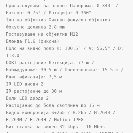
Прилагодување на аголот Панорама: 0–340° / 
Наклон: 0–75° / Ротација: 0–360°

Тип на објектив Фиксен фокусен објектив

Фокусна должина 2.8 mm

Поставување на објектив M12

Бленда F1.6 (фиксна)

Поле на видно поле H: 100.5° / V: 56.5° / D: 
113.0°

DORI растојание Детекција: 77 m / 
Набљудување: 30.5 m / Препознавање: 15.5 m / 
Идентификација: 7,5 м

IR LED диоди 2

IR растојание до 30 м

Бели LED диоди 2

Растојание до бела светлина до 15 м

Видео компресија S+265 / H.265 / H.264B / 
H.264M / H.264H / Motion JPEG

Бит-стапка на видео 32 kbps – 16 Mbps
