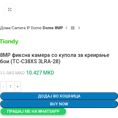
Click to enlarge
Дома
Camera IP Dome
Dome 8MP
8MP фиксна камера со купола за креирање
бои (TC-C38XS 3LRA-28)
10.427
MKD
11.585
MKD
ДОДАЈ ВО КОШНИЦА
BUY NOW
ПРАШАЈ МЕ НА WHATSAPP