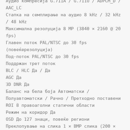
Аудио компресија G.711A / G.711U / ADPCM_D / 
AAC_LC

Стапка на семплирање на аудио 8 kHz / 32 kHz 
/ 48 kHz

Максимална резолуција 8 MP (3840 × 2160 @ 20 
fps)

Главен поток PAL/NTSC до 30 fps 
(повеќерезолуција)

Под-поток PAL/NTSC до 30 fps

Поддржан трет поток

BLC / HLC Да / Да

AGC Да

3D DNR Да

Баланс на бела боја Автоматски / 
Полуавтоматски / Рачно / Претходно поставени

ROI 8 правоаголни статични области

Режим на коридор Да

OSD До 127 знаци, повеќе региони

Преклопување на слика 1 × BMP слика (200 × 