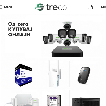
MENU
0
MK