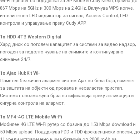
Wi-Fi repeater со поддршка за AP Mode и Cudy Mesh, брзина до
867 Mbps на 5GHz и 300 Mbps на 2.4GHz. Вклучува WPS копче,
интелигентен LED индикатор за сигнал, Access Control, LED
контрола и управување преку Cudy APP.
1x HDD 4TB Western Digital
Хард диск со поголем капацитет за системи за видео надзор,
погоден за подолго чување на снимките и континуирано
снимање 24/7.
1x Ajax HubKit WH
Паметен безжичен алармен систем Ajax во бела боја, наменет
за заштита на објекти од провала и неовластен пристап.
Системот овозможува брза нотификација преку апликација и
сигурна контрола на алармот.
1x MF4-4G LTE Mobile Wi-Fi
Мобилен 4G LTE Wi-Fi рутер со брзина до 150 Mbps download и
50 Mbps upload. Поддржува FDD и TDD фреквенциски опсези, до
11 уреди истовремено и има батерија од 2000 mAh за