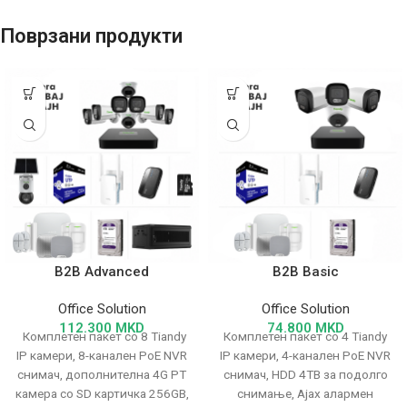
Поврзани продукти
B2B Advanced
B2B Basic
Office Solution
Office Solution
112.300
MKD
74.800
MKD
Комплетен пакет со 8 Tiandy
Комплетен пакет со 4 Tiandy
IP камери, 8-канален PoE NVR
IP камери, 4-канален PoE NVR
снимач, дополнителна 4G PT
снимач, HDD 4TB за подолго
камера со SD картичка 256GB,
снимање, Ajax алармен