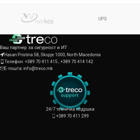
HDD 4TB за подолго снимање,
систем, Wi-Fi repeater, мобилен
Ajax алармен систем, Wi-Fi
4G рутер, 100m Cat-6 кабел и
repeater, мобилен 4G рутер, 4U
професионална инсталација/
UPS
rack кабинет, 100m Cat-6
конфигурација. Готово
кабел и професионална
решение за видео надзор,
инсталација/конфигурација.
алармна заштита и
Готово решение за видео
безбедност 24/7.
Ваш партнер за сигурност и ИТ
надзор, алармна заштита и
безбедност 24/7.
Hasan Pristina 58, Skopje 1000, North Macedonia
Телефон: +389 70 411 415 , +389 70 414 142
Е-пошта: info@treco.mk
24/7 техничка подршка
+389 70 411 299