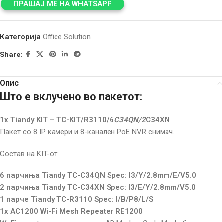
ПРАШАЈ МЕ НА WHATSAPP
Категорија
Office Solution
Share:
Опис
Што е вклучено во пакетот:
1x Tiandy KIT – TC-KIT/R3110/6
C34QN/2
C34XN
Пакет со 8 IP камери и 8-канален PoE NVR снимач.
Состав на KIT-от:
6 парчиња Tiandy TC-C34QN Spec: I3/Y/2.8mm/E/V5.0
2 парчиња Tiandy TC-C34XN Spec: I3/E/Y/2.8mm/V5.0
1 парче Tiandy TC-R3110 Spec: I/B/P8/L/S
1x AC1200 Wi-Fi Mesh Repeater RE1200