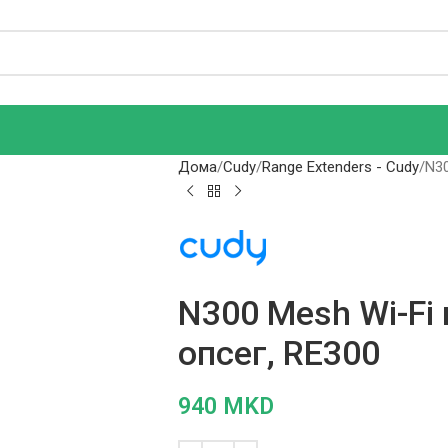
Дома
Cudy
Range Extenders - Cudy
N30
N300 Mesh Wi-Fi
опсег, RE300
940
MKD