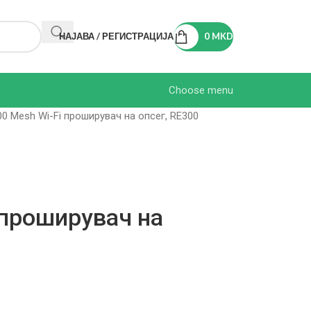
НАЈАВА / РЕГИСТРАЦИЈА
0
MKD
Choose menu
0 Mesh Wi-Fi проширувач на опсег, RE300
 проширувач на