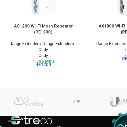
AC1200 Wi-Fi Mesh Repeater
AX1800 Wi-Fi
(RE1200)
(R
Range Extenders
,
Range Extenders -
Range Extender
Cudy
Cudy
R
1.526
MKD
RE1200
UPS