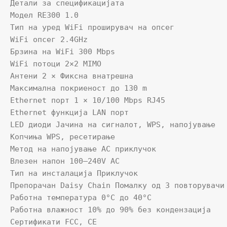
Детали за спецификацијата

Модел RE300 1.0

Тип на уред WiFi проширувач на опсег

WiFi опсег 2.4GHz

Брзина на WiFi 300 Mbps

WiFi потоци 2×2 MIMO

Антени 2 × Фиксна внатрешна

Максимална покриеност до 130 m

Ethernet порт 1 × 10/100 Mbps RJ45

Ethernet функција LAN порт

LED диоди Јачина на сигналот, WPS, напојување

Копчиња WPS, ресетирање

Метод на напојување AC приклучок

Влезен напон 100–240V AC

Тип на инсталација Приклучок

Препорачан Daisy Chain Помалку од 3 повторувачи

Работна температура 0°C до 40°C

Работна влажност 10% до 90% без кондензација

Сертификати FCC, CE
