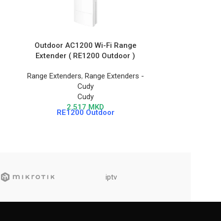
Outdoor AC1200 Wi-Fi Range
AX1500 Mesh
Extender ( RE1200 Outdoor )
на оп
Range Extenders
,
Range Extenders -
Cudy
,
Ran
Cudy
Cudy
Работи со кој
2.517
MKD
RE1200 Outdoor
опсег Wi-Fi 
Ethernet пор
iptv