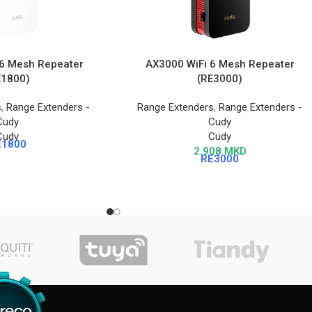
 6 Mesh Repeater
AX3000 WiFi 6 Mesh Repeater
E1800)
(RE3000)
s
,
Range Extenders -
Range Extenders
,
Range Extenders -
Cudy
Cudy
Cudy
Cudy
E1800
2.908
MKD
RE3000