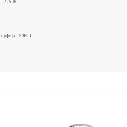
 7.5dB

ерфејс SGMII
