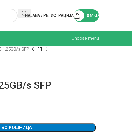
НАЈАВА / РЕГИСТРАЦИЈА
0
MKD
Choose menu
 1,25GB/s SFP
25GB/s SFP
 ВО КОШНИЦА