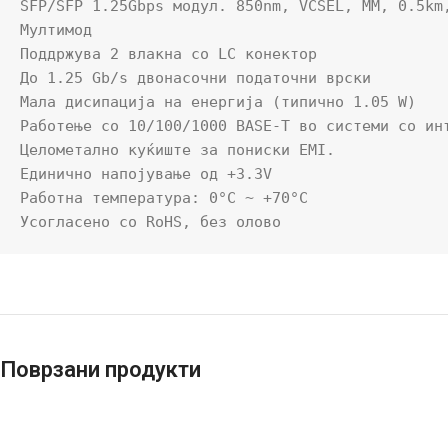
SFP/SFP 1.25Gbps модул. 850nm, VCSEL, MM, 0.5km,
Мултимод

Поддржува 2 влакна со LC конектор

До 1.25 Gb/s двонасочни податочни врски

Мала дисипација на енергија (типично 1.05 W)

Работење со 10/100/1000 BASE-T во системи со инт
Целометално куќиште за пониски EMI.

Единично напојување од +3.3V

Работна температура: 0°C ~ +70°C

Усогласено со RoHS, без олово
Поврзани продукти