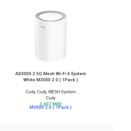
AX3000 2.5G Mesh Wi-Fi 6 System
AX1500 Gig
White M3000 2.0 ( 1Pack )
Cudy
,
Cudy
,
MESH System
Cudy
,
Wire
Cudy
2.407
MKD
M3000 2.0 ( 1Pack )