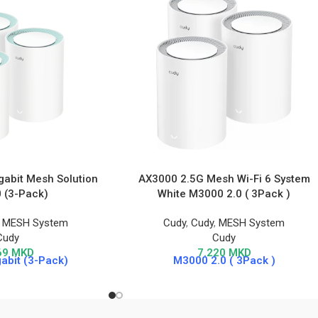
gabit Mesh Solution
AX3000 2.5G Mesh Wi-Fi 6 System
 (3-Pack)
White M3000 2.0 ( 3Pack )
,
MESH System
Cudy
,
Cudy
,
MESH System
Cudy
Cudy
69
MKD
7.220
MKD
abit (3-Pack)
M3000 2.0 ( 3Pack )