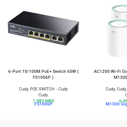
6-Port 10/100M PoE+ Switch 60W (
AC1200 Wi-Fi Gi
FS1006P )
M1300
Cudy
,
POE SWITCH - Cudy
Cudy
,
Cudy
Cudy
1.083
MKD
6.4
FS1006P
M1300 Gig