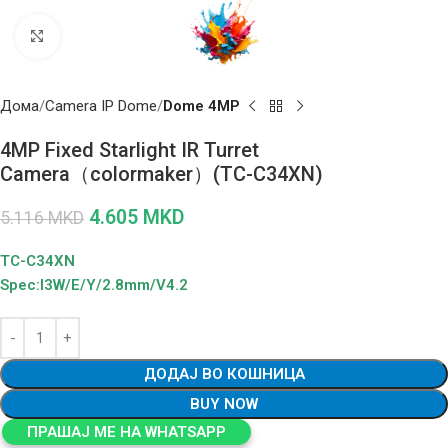
Click to enlarge
Дома
Camera IP Dome
Dome 4MP
4MP Fixed Starlight IR Turret
Camera（colormaker）(TC-C34XN)
4.605
MKD
5.116
MKD
TC-C34XN
Spec:I3W/E/Y/2.8mm/V4.2
ДОДАЈ ВО КОШНИЦА
BUY NOW
ПРАШАЈ МЕ НА WHATSAPP