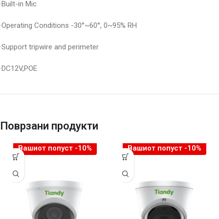
·Built-in Mic
·Operating Conditions -30°~60°, 0~95% RH
·Support tripwire and perimeter
·DC12V,POE
Поврзани продукти
Вашиот попуст -10%
Вашиот попуст -10%