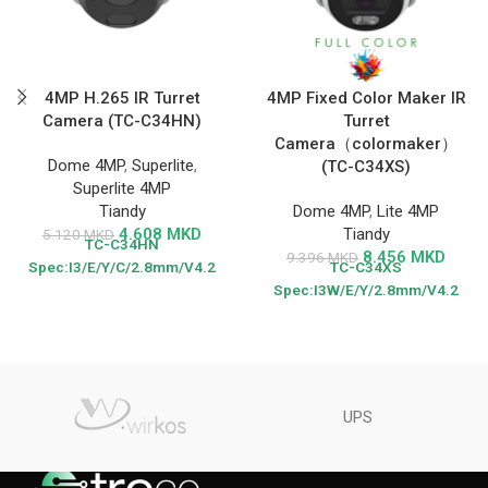
4MP H.265 IR Turret
4MP Fixed Color Maker IR
Camera (TC-C34HN)
Turret
Camera（colormaker）
Dome 4MP
,
Superlite
,
(TC-C34XS)
Superlite 4MP
Tiandy
Dome 4MP
,
Lite 4MP
4.608
MKD
Tiandy
5.120
MKD
TC-C34HN
8.456
MKD
9.396
MKD
Spec:I3/E/Y/C/2.8mm/V4.2
TC-C34XS
Spec:I3W/E/Y/2.8mm/V4.2
UPS