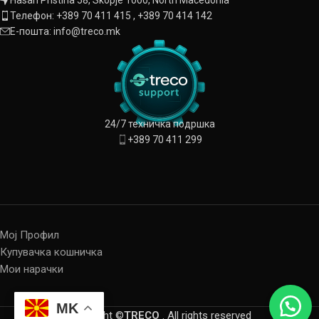
Hasan Pristina 58, Skopje 1000, North Macedonia
Телефон: +389 70 411 415 , +389 70 414 142
Е-пошта: info@treco.mk
24/7 техничка подршка
+389 70 411 299
Мој Профил
Купувачка кошничка
Мои нарачки
MK
Copyright ©
TRECO
. All rights reserved