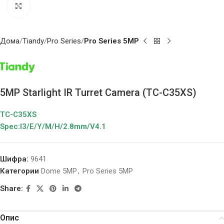
Click to enlarge
Дома
Tiandy
Pro Series
Pro Series 5MP
5MP Starlight IR Turret Camera (TC-C35XS)
TC-C35XS
Spec:I3/E/Y/M/H/2.8mm/V4.1
Шифра:
9641
Категории
Dome 5MP
,
Pro Series 5MP
Share:
Опис