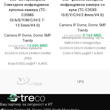
ѕвездена инфрацрвена
инфрацрвена камера со
куполна камера (TC-
кула (TC-C35XS
C35MS
I3/E/Y/C/H/2.8mm/V4.0)
I3/A/E/Y/M/C/H/2.7-
Camera IP Dome
,
Dome 5MP
13.5mm/V4.0)
Tiandy
Camera IP Dome
,
Dome 5MP
9.164
MKD
10.182
MKD
·Metal+plastic housing ·Up to
Tiandy
5MP,2592×1944@20fps
13.005
MKD
14.450
MKD
·Метално куќиште
·S+265/H.265/H.264B/H.264M/H
·S+265/H.265/H.264B/H.264M/H.264H/Motion
·Color:0.002Lux@(F1.6,AGC
JPEG
ON),B/W:0Lux with IR ·IR range
·Боја:0.002Lux@(F1.6,AGC
up to 30m ·Built-in Mic ·Support
ВКЛУЧЕНО),Црно-бело:0Lux
microSD/microSDHC/microSDXC
со IR ·IR опсег 30m ·Вграден
card,up
микрофон ·Поддршка за
UPS
microSD/microSDHC/microSDXC
картичка, до 512 GB
Ваш партнер за сигурност и ИТ