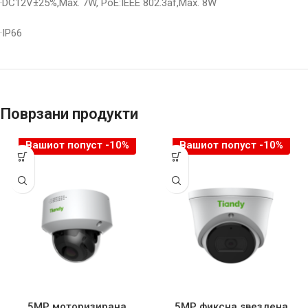
·DC12V±25%,Max. 7W, PoE:IEEE 802.3af,Max. 8W
·IP66
Поврзани продукти
Вашиот попуст -10%
Вашиот попуст -10%
5MP моторизирана
5MP фиксна ѕвездена