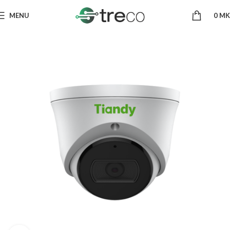
MENU
0
MK