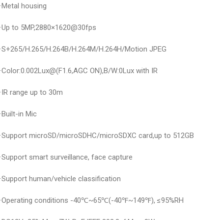
·Metal housing
·Up to 5MP,2880×1620@30fps
·S+265/H.265/H.264B/H.264M/H.264H/Motion JPEG
·Color:0.002Lux@(F1.6,AGC ON),B/W:0Lux with IR
·IR range up to 30m
·Built-in Mic
·Support microSD/microSDHC/microSDXC card,up to 512GB
·Support smart surveillance, face capture
·Support human/vehicle classification
·Operating conditions -40℃~65℃(-40℉~149℉), ≤95%RH