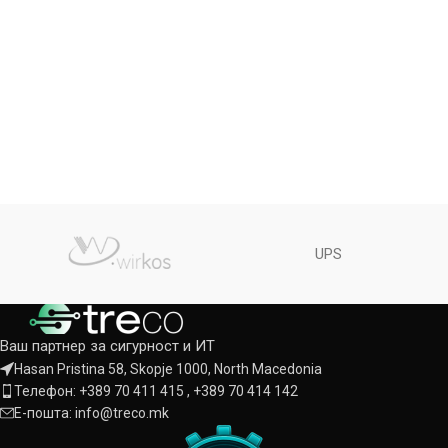
UPS
Ваш партнер за сигурност и ИТ
Hasan Pristina 58, Skopje 1000, North Macedonia
Телефон: +389 70 411 415 , +389 70 414 142
Е-пошта: info@treco.mk