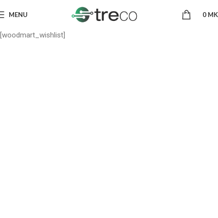
MENU
0
MK
[woodmart_wishlist]