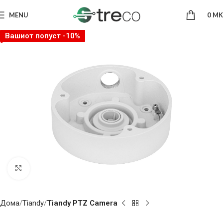
MENU
0
MK
Вашиот попуст -10%
Click to enlarge
Дома
Tiandy
Tiandy PTZ Camera