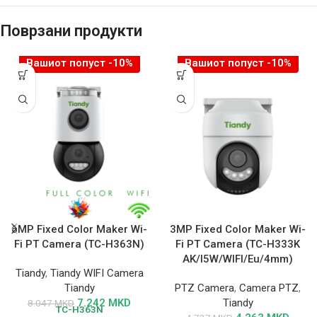
Поврзани продукти
Вашиот попуст -10%
Вашиот попуст -10%
6MP Fixed Color Maker Wi-
3MP Fixed Color Maker Wi-
Fi PT Camera (TC-H363N)
Fi PT Camera (TC-H333K
AK/I5W/WIFI/Eu/4mm)
Tiandy
,
Tiandy WIFI Camera
Tiandy
PTZ Camera
,
Camera PTZ
,
7.242
MKD
Tiandy
8.047
MKD
TC-H363N