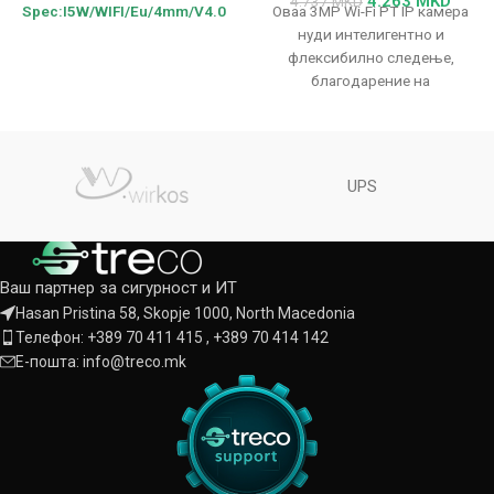
4.263
MKD
4.737
MKD
Spec:I5W/WIFI/Eu/4mm/V4.0
Оваа 3MP Wi-Fi PT IP камера
нуди интелигентно и
флексибилно следење,
благодарение на
автоматското следење,
паметниот аларм и IR
осветлувањето
UPS
Ваш партнер за сигурност и ИТ
Hasan Pristina 58, Skopje 1000, North Macedonia
Телефон: +389 70 411 415 , +389 70 414 142
Е-пошта: info@treco.mk