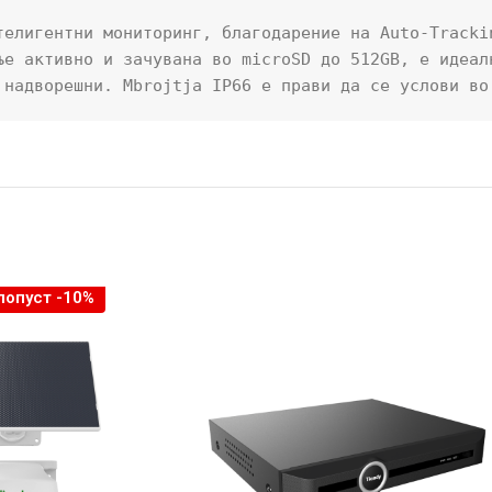
телигентни мониторинг, благодарение на Auto-Trackin
ње активно и зачувана во microSD до 512GB, е идеалн
 надворешни. Mbrojtja IP66 e прави да се услови во
попуст -10%