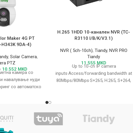
H.265 1HDD 10-канален NVR (TC-
lor Maker 4G PT
R3110 I/B/K/V3.1)
-H343K 9DA-4)
NVR ( 5ch-10ch)
,
Tiandy
,
NVR PRO
andy
,
Solar Camera
,
Tiandy
era PTZ
11.555
MKD
·Up to 10-ch IP camera
10.552
MKD
D
метна камера со
inputs·Access/forwarding bandwidth at
 и навалување нуди
80Mbps/80Mbps·S+265, H.265, S+264,
ринг со автоматско
H.264 video formats·8MP(30fps)×2,
ификувајќи луѓе и
6MP(30fps)×2,
озила
5MP(30fps)×3,4MP(30fps)×4,
3MP(30fps)×5, 1080P(30fps)×8 preview
decoding