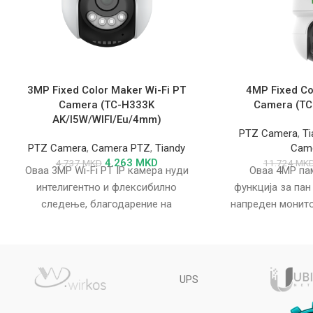
3MP Fixed Color Maker Wi-Fi PT
4MP Fixed Co
Camera (TC-H333K
Camera (TC
AK/I5W/WIFI/Eu/4mm)
PTZ Camera
,
Ti
PTZ Camera
,
Camera PTZ
,
Tiandy
Cam
4.263
MKD
4.737
MKD
11.724
MK
Оваа 3MP Wi-Fi PT IP камера нуди
Оваа 4MP па
интелигентно и флексибилно
функција за пан
следење, благодарение на
напреден монито
автоматското следење, паметниот
следење, идент
аларм и IR осветлувањето
в
UPS