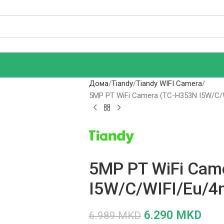
Дома
Tiandy
Tiandy WIFI Camera
5MP PT WiFi Camera (TC-H353N I5W/C/
5MP PT WiFi Cam
I5W/C/WIFI/Eu/4
6.290
MKD
6.989
MKD