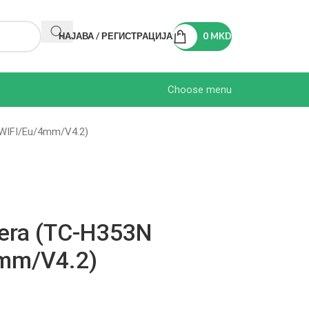
НАЈАВА / РЕГИСТРАЦИЈА
0
MKD
Choose menu
WIFI/Eu/4mm/V4.2)
era (TC-H353N
mm/V4.2)