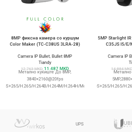
8MP фиксна камера со куршум
5MP Starlight IR
Color Maker (TC-C38US 3LRA-28)
C35JS I5/E
Camera IP Bullet
,
Bullet 8MP
Camera IP Bu
Tiandy
T
11.487
MKD
12.763
MKD
14.884
MK
Метално куќиште До 8MP,
·Метално
3840×2160@20fps
5MP,2880
S+265/H.265/H.264B/H.264M/H.264H/Motion
·S+265/H.265/H.2
JPEG Во боја: 0.002Lux@(F1.6, AGC
JPEG ·Боја:0.
ON), црно-бело: 0Lux со IR IR опсег до
ON),Црно-бело:0Lu
80m
50m ·П
microSD/micr
картичка,до 
UPS