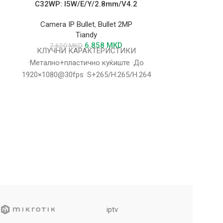
C32WP: I5W/E/Y/2.8mm/V4.2
Camera IP Bullet
,
Bullet 2MP
Tiandy
6.858
MKD
7.620
MKD
КЛУЧНИ КАРАКТЕРИСТИКИ
·Метално+пластично куќиште ·До
5MP Starlight
1920×1080@30fps ·S+265/H.265/H.264
(TC-C35WS Sp
·Мин. осветлување Боја:
Camera IP
0.002Lux@F1.6 ·2 топли светла, 15m
·Паметно IR, IR опсег: 50m
8.370
·Metal Plastic
·Min. illumina
·Audio I/O 1/1,
iptv