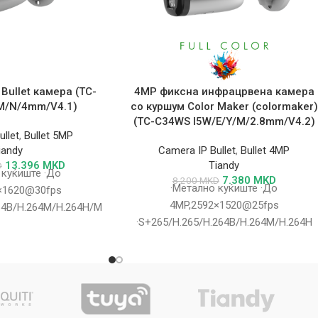
 Bullet камера (TC-
4MP фиксна инфрацрвена камера
/M/N/4mm/V4.1)
со куршум Color Maker (colormaker)
(TC-C34WS I5W/E/Y/M/2.8mm/V4.2)
llet
,
Bullet 5MP
iandy
Camera IP Bullet
,
Bullet 4MP
13.396
MKD
Tiandy
D
 куќиште ·До
7.380
MKD
8.200
MKD
·Метално куќиште ·До
×1620@30fps
4MP,2592×1520@25fps
64B/H.264M/H.264H/Motion
·S+265/H.265/H.264B/H.264M/H.264H
002Lux@(F1.6,AGC
·Боја:0.002Lux@(F1.6,AGC ON),Црно-
x со IR ·IR опсег до
бело:0Lux со IR ·IR опсег до 50m
оддршка за
·Вграден микрофон ·Поддршка за
oSDHC/microSDXC
microSD/microSDHC/microSDXC
512GB ·Поддршка
картичка,до 512GB