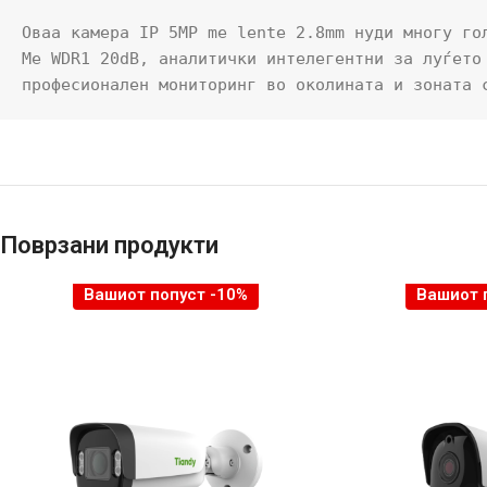
Оваа камера IP 5MP me lente 2.8mm нуди многу го
Me WDR1 20dB, аналитички интелегентни за луѓето
професионален мониторинг во околината и зоната 
Поврзани продукти
Вашиот попуст -10%
Вашиот 