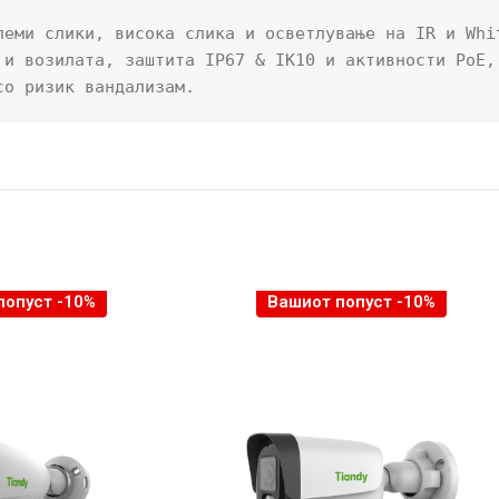
леми слики, висока слика и осветлување на IR и Whit
 и возилата, заштита IP67 & IK10 и активности PoE, 
со ризик вандализам.
попуст -10%
Вашиот попуст -10%