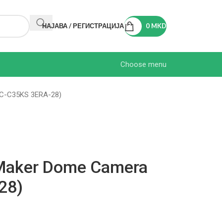
НАЈАВА / РЕГИСТРАЦИЈА
0
MKD
Choose menu
TC-C35KS 3ERA-28)
 Maker Dome Camera
28)