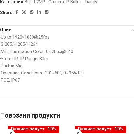
Категории
Bullet 2MP
,
Camera IP Bullet
,
Tiandy
Share:
Опис
·Up to 1920×1080@25fps
·S 265/H.265/H.264
·Min. illumination Color: 0.02Lux@F2.0
·Smart IR, IR Range: 30m
·Built-in Mic
·Operating Conditions -30°~60°, 0~95% RH
·POE, IP67
Поврзани продукти
Вашиот попуст -10%
Вашиот попуст -10%