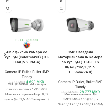
4MP фиксна камера со
8MP Ѕвездена
куршум (colormaker) (TC-
моторизирана IR камера
C34QN 2ENA-4)
со куршум (TC-C38TS
I8/A/E/Y/M/H/2.7-
Camera IP Bullet
,
Bullet 4MP
13.5mm/V4.0)
Tiandy
4.690
MKD
Camera IP Bullet
,
Bullet 8MP
5.211
MKD
СПЕЦИФИКАЦИИ Камера
Tiandy
Сензор за слика 1/3"CMOS
28.777
MKD
31.974
MKD
Мин. осветлување Боја: 0,02
·Метално куќиште ·До
лукси @ (F1,6, AGC вклучено),
8MP,3840×2160@30fps
црно-бело: 0 лукси со
·S+265/H.265/H.264B/H.264M/H.