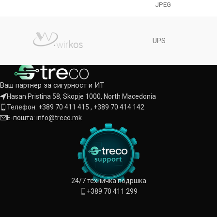
инфрацрвено
JPEG
·Боја:0.002Lux@(F1.6,AGC
ON),Црно-бело:0Lux со IR ·IR
опсег до 80m ·Вграден
UPS
микрофон ·Поддршка за
microSD/microSDHC/microSDXC
картичка,
Ваш партнер за сигурност и ИТ
Hasan Pristina 58, Skopje 1000, North Macedonia
Телефон: +389 70 411 415 , +389 70 414 142
Е-пошта: info@treco.mk
24/7 техничка подршка
+389 70 411 299