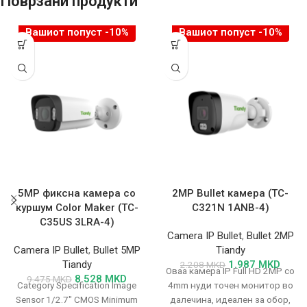
Поврзани продукти
Вашиот попуст -10%
Вашиот попуст -10%
5MP фиксна камера со
2MP Bullet камера (TC-
куршум Color Maker (TC-
C321N 1ANB-4)
C35US 3LRA-4)
Camera IP Bullet
,
Bullet 2MP
Camera IP Bullet
,
Bullet 5MP
Tiandy
Tiandy
1.987
MKD
2.208
MKD
Оваа камера IP Full HD 2MP со
8.528
MKD
9.475
MKD
Category Specification Image
4mm нуди точен монитор во
Sensor 1/2.7″ CMOS Minimum
далечина, идеален за обор,