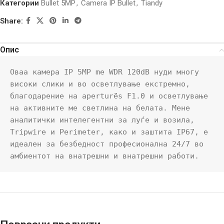
Категории
Bullet 5MP
,
Camera IP Bullet
,
Tiandy
Share:
Опис
Оваа камера IP 5MP me WDR 120dB нуди многу 
високи слики и во осветлување екстремно, 
благодарение на aperturës F1.0 и осветлување 
на активните ме светлина на белата. Мене 
аналитички интелегентни за луѓе и возила, 
Tripwire и Perimeter, како и заштита IP67, е 
идеален за безбедност професионална 24/7 во 
амбиентот на внатрешни и внатрешни работи.