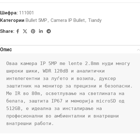
Шифра:
111001
Категории
Bullet 5MP
,
Camera IP Bullet
,
Tiandy
Share:
Опис
Оваа камера IP 5MP me lente 2.8mm нуди многу 
широки шики, WDR 120dB и аналитички 
интелегентни за луѓето и возила, дуксер 
заштитник на монитор за прецизни и безопасни. 
Me IR во 80m, осветлување на светлината на 
белата, заштита IP67 и меморија microSD од 
512GB, е идеална за инсталирање на 
професионални во амбиентални и внатрешни 
внатрешни работи.