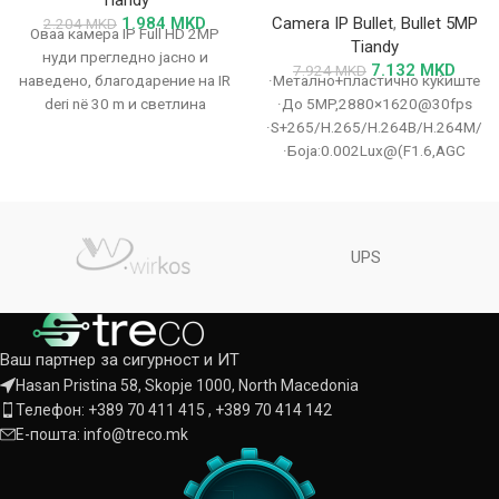
1.984
MKD
Camera IP Bullet
,
Bullet 5MP
2.204
MKD
Оваа камера IP Full HD 2MP
Tiandy
нуди прегледно јасно и
7.132
MKD
7.924
MKD
наведено, благодарение на IR
·Метално+пластично куќиште
deri në 30 m и светлина
·До 5MP,2880×1620@30fps
·S+265/H.265/H.264B/H.264M/H
·Боја:0.002Lux@(F1.6,AGC
ON),Црно-бело:0Lux со IR ·IR
опсег до 50m ·Вграден
микрофон ·Поддршка за
microSD/microSDHC/microSDXC
UPS
картичка,до 512GB
Ваш партнер за сигурност и ИТ
Hasan Pristina 58, Skopje 1000, North Macedonia
Телефон: +389 70 411 415 , +389 70 414 142
Е-пошта: info@treco.mk