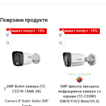
Поврзани продукти
Вашиот попуст -10%
Вашиот попуст -10%
2MP Bullet камера (TC-
5MP фиксна ѕвездена
C321N 1ANB-28)
инфрацрвена камера со
куршум (TC-C35WS
Camera IP Bullet
,
Bullet 2MP
I5W/E/Y/S/2.8mm/V5.0)
Tiandy