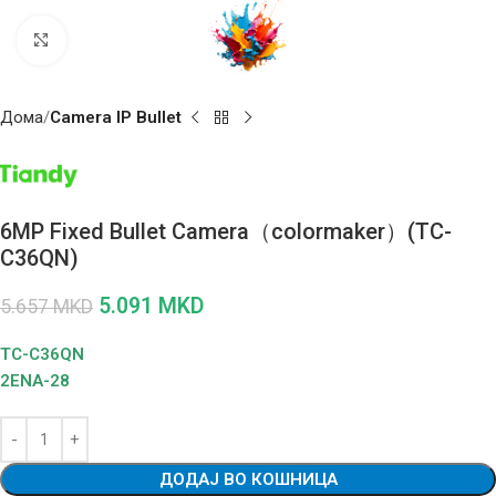
Click to enlarge
Дома
Camera IP Bullet
6MP Fixed Bullet Camera（colormaker）(TC-
C36QN)
5.091
MKD
5.657
MKD
TC-C36QN
2ENA-28
ДОДАЈ ВО КОШНИЦА