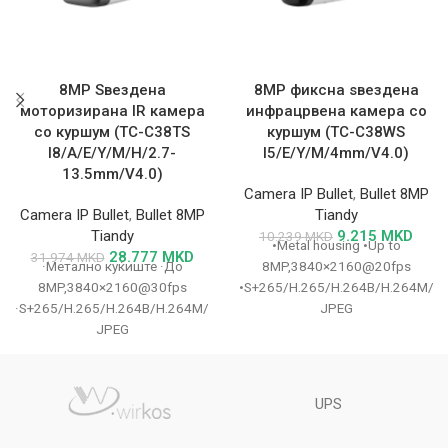
8MP Ѕвездена
8MP фиксна ѕвездена
моторизирана IR камера
инфрацрвена камера со
со куршум (TC-C38TS
куршум (TC-C38WS
I8/A/E/Y/M/H/2.7-
I5/E/Y/M/4mm/V4.0)
13.5mm/V4.0)
Camera IP Bullet
,
Bullet 8MP
Camera IP Bullet
,
Bullet 8MP
Tiandy
Tiandy
9.215
MKD
10.239
MKD
•Metal housing •Up to
28.777
MKD
31.974
MKD
·Метално куќиште ·До
8MP,3840×2160@20fps
8MP,3840×2160@30fps
•S+265/H.265/H.264B/H.264M/H.
·S+265/H.265/H.264B/H.264M/H.264H/Motion
JPEG
JPEG
•Color:0.002Lux@(F1.6,AGC
·Боја:0.002Lux@(F1.6,AGC
ON),B/W:0Lux with IR •IR range
ON),Црно-бело:0Lux со IR ·IR
up to 50m •Built-in Mic •Support
опсег до 80m ·Вграден
microSD/microSDHC/microSDXC
UPS
микрофон ·Поддршка за
microSD/microSDHC/microSDXC