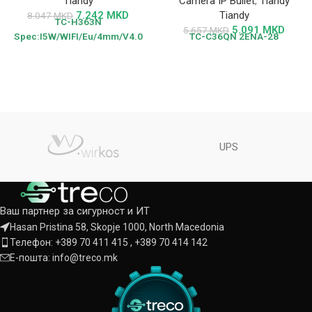
Tiandy
Camera IP Bullet
,
Tiandy
7.242
MKD
Tiandy
8.047
MKD
TC-H363N
5.091
MKD
5.657
MKD
Spec:I5W/WIFI/Eu/4mm/V4.0
TC-C36QN
2ENA-28
UPS
Ваш партнер за сигурност и ИТ
Hasan Pristina 58, Skopje 1000, North Macedonia
Телефон: +389 70 411 415 , +389 70 414 142
Е-пошта: info@treco.mk