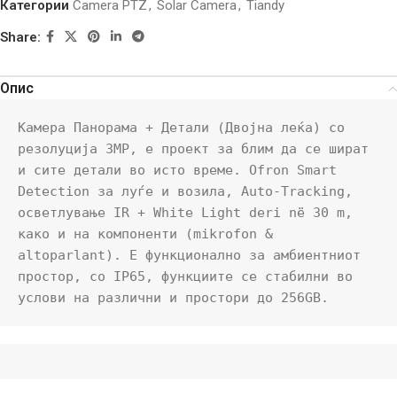
Категории
Camera PTZ
,
Solar Camera
,
Tiandy
Share:
Опис
Камера Панорама + Детали (Двојна леќа) со 
резолуција 3MP, е проект за блим да се шират 
и сите детали во исто време. Ofron Smart 
Detection за луѓе и возила, Auto-Tracking, 
осветлување IR + White Light deri në 30 m, 
како и на компоненти (mikrofon & 
altoparlant). Е функционално за амбиентниот 
простор, со IP65, функциите се стабилни во 
услови на различни и простори до 256GB.