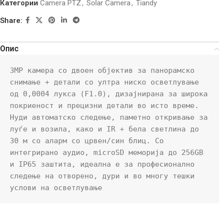
Категории
Camera PTZ
,
Solar Camera
,
Tiandy
Share:
Опис
3MP камера со двоен објектив за панорамско 
снимање + детали со ултра ниско осветлување 
од 0,0004 лукса (F1.0), дизајнирана за широка 
покриеност и прецизни детали во исто време. 
Нуди автоматско следење, паметно откривање за 
луѓе и возила, како и IR + бела светлина до 
30 м со аларм со црвен/син блиц. Со 
интегрирано аудио, microSD меморија до 256GB 
и IP65 заштита, идеална е за професионално 
следење на отворено, дури и во многу тешки 
услови на осветлување