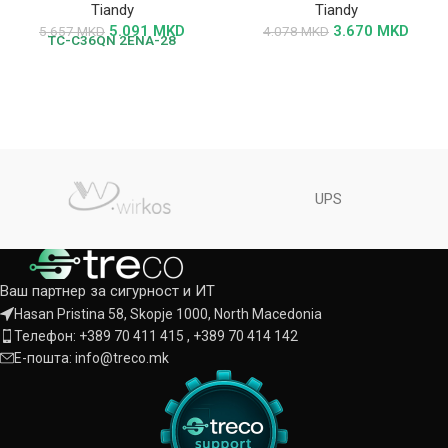
Tiandy
Tiandy
5.091
MKD
3.670
MKD
5.657
MKD
4.078
MKD
TC-C36QN
2ENA-28
UPS
Ваш партнер за сигурност и ИТ
Hasan Pristina 58, Skopje 1000, North Macedonia
Телефон: +389 70 411 415 , +389 70 414 142
Е-пошта: info@treco.mk