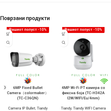
Поврзани продукти
Вашиот попуст -10%
Вашиот попуст -10%
6MP Fixed Bullet
4MP Wi-Fi PT камера со
Camera（colormaker）
фиксна боја (TC-H342A
(TC-C36QN)
I2W/WIFI/Eu/4mm)
Camera IP Bullet
,
Tiandy
Tiandy
,
Tiandy WIFI Camera