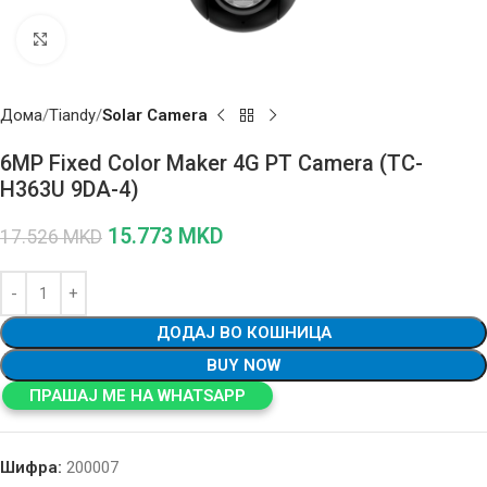
Click to enlarge
Дома
Tiandy
Solar Camera
6MP Fixed Color Maker 4G PT Camera (TC-
H363U 9DA-4)
15.773
MKD
17.526
MKD
ДОДАЈ ВО КОШНИЦА
BUY NOW
ПРАШАЈ МЕ НА WHATSAPP
Шифра:
200007