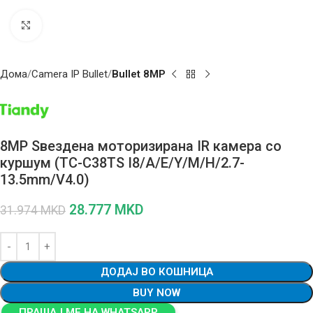
Click to enlarge
Дома
Camera IP Bullet
Bullet 8MP
8MP Ѕвездена моторизирана IR камера со
куршум (TC-C38TS I8/A/E/Y/M/H/2.7-
13.5mm/V4.0)
28.777
MKD
31.974
MKD
ДОДАЈ ВО КОШНИЦА
BUY NOW
ПРАШАЈ МЕ НА WHATSAPP