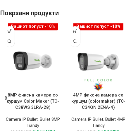
Поврзани продукти
Вашиот попуст -10%
Вашиот попуст -10%
8MP фиксна камера со
4MP фиксна камера со
куршум Color Maker (TC-
куршум (colormaker) (TC-
C38WS 3LRA-28)
C34QN 2ENA-4)
Camera IP Bullet
,
Bullet 8MP
Camera IP Bullet
,
Bullet 4MP
Tiandy
Tiandy