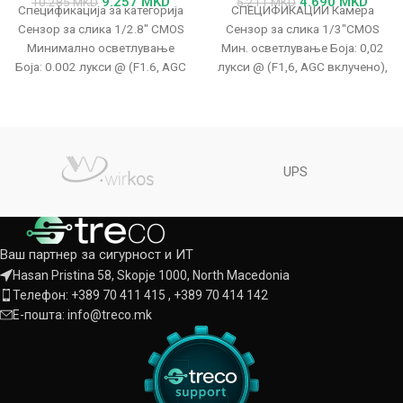
9.257
MKD
4.690
MKD
10.285
MKD
5.211
MKD
Спецификација за категорија
СПЕЦИФИКАЦИИ Камера
Сензор за слика 1/2.8" CMOS
Сензор за слика 1/3"CMOS
Минимално осветлување
Мин. осветлување Боја: 0,02
Боја: 0.002 лукси @ (F1.6, AGC
лукси @ (F1,6, AGC вклучено),
вклучено); Црно-бело: 0 лукси
црно-бело: 0 лукси со
инфрацрвено
UPS
Ваш партнер за сигурност и ИТ
Hasan Pristina 58, Skopje 1000, North Macedonia
Телефон: +389 70 411 415 , +389 70 414 142
Е-пошта: info@treco.mk