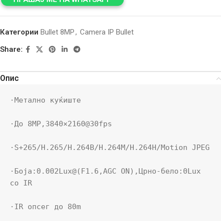
Категории
Bullet 8MP
,
Camera IP Bullet
Share:
Опис
·Метално куќиште

·До 8MP,3840×2160@30fps

·S+265/H.265/H.264B/H.264M/H.264H/Motion JPEG

·Боја:0.002Lux@(F1.6,AGC ON),Црно-бело:0Lux 
со IR

·IR опсег до 80m
