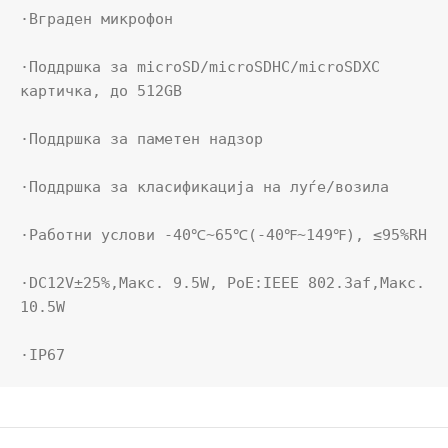
·Вграден микрофон

·Поддршка за microSD/microSDHC/microSDXC 
картичка, до 512GB

·Поддршка за паметен надзор

·Поддршка за класификација на луѓе/возила

·Работни услови -40℃~65℃(-40℉~149℉), ≤95%RH

·DC12V±25%,Макс. 9.5W, PoE:IEEE 802.3af,Макс. 
10.5W

·IP67