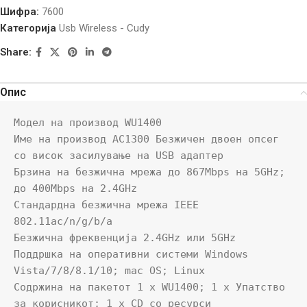
Шифра:
7600
Категорија
Usb Wireless - Cudy
Share:
Опис
Модел на производ WU1400

Име на производ AC1300 Безжичен двоен опсег 
со висок засилување на USB адаптер

Брзина на безжична мрежа до 867Mbps на 5GHz; 
до 400Mbps на 2.4GHz

Стандардна безжична мрежа IEEE 
802.11ac/n/g/b/a

Безжична фреквенција 2.4GHz или 5GHz

Поддршка на оперативни системи Windows 
Vista/7/8/8.1/10; mac OS; Linux

Содржина на пакетот 1 x WU1400; 1 x Упатство 
за корисникот; 1 x CD со ресурси