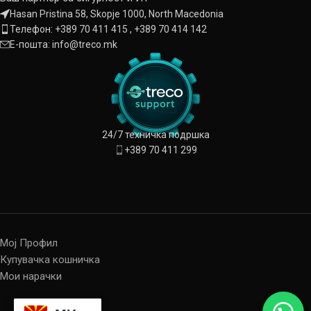
10/100M auto-sensing. @100
Hasan Pristina 58, Skopje 1000, North Macedonia
meters; Port 5-6: 100M @ 100
Телефон: +389 70 411 415 , +389 70 414 142
meters
Store and forward
Е-пошта: info@treco.mk
Fanless design, natural Mini size.
24/7 техничка подршка
+389 70 411 299
Мој Профил
Купувачка кошничка
Мои нарачки