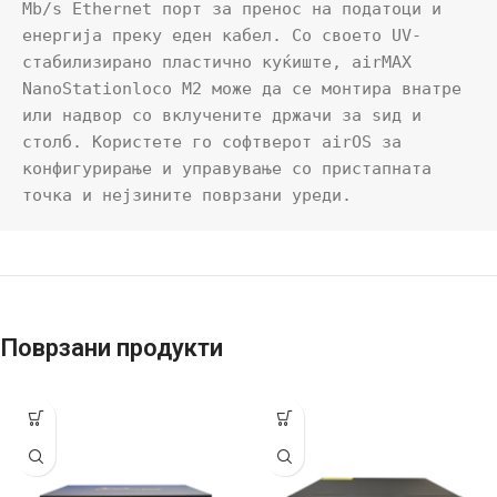
Mb/s Ethernet порт за пренос на податоци и 
енергија преку еден кабел. Со своето UV-
стабилизирано пластично куќиште, airMAX 
NanoStationloco M2 може да се монтира внатре 
или надвор со вклучените држачи за ѕид и 
столб. Користете го софтверот airOS за 
конфигурирање и управување со пристапната 
точка и нејзините поврзани уреди.
Поврзани продукти