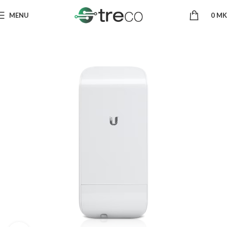
MENU
0
MK