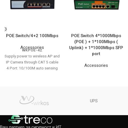
POE Switch/4+2 100Mbps
POE Switch 4*1000Mbps
(POE ) + 1*100Mbps (
Accessories
Uplink) + 1*1000Mbps SFP
WKPOE-42
port
Supply power to wireless AP and
IP Camera through CAT 5 cable
Accessories
4 Port: 10/100M auto sensing
RJ45 port. 2 Port: 10/100M
auto sensing RJ45
Support port auto-flip (Auto
MDI/ MDIX)
Total PoE Power: 65W (Port 1 -
UPS
4 )
Max PoE power output is
Support Vlan
Switch Mode: Port 1-4:
Ваш партнер за сигурност и ИТ