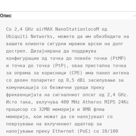
Опис
Со 2,4 GHz airMAX NanoStationlocoM од 
Ubiquiti Networks, можете да им обезбедите на 
вашите клиенти сигурни мрежни врски на долг 
дострел. Дизајнирана да поддржува 
конфигурации од точка до повеќе точки (PtMP) 
и точка до точка (PtP), оваа пристапна точка 
за опрема за корисници (CPE) има панел антена 
со двоен поларитет од 8,5 dBi засилување за 
комуникација со безжични уреди преку 
фреквенцијата на сигналниот опсег од 2,4 GHz. 
Исто така, вклучува 400 MHz Atheros MIPS 24Kc 
процесор со 32MB меморија и 8MB флеш 
меморија, кои можат да се напојуваат со 
поврзување на вклучениот адаптер за 
напојување преку Ethernet (PoE) со 10/100 