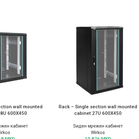
ection wall mounted
Rack – Single section wall mounted
18U 600X450
cabinet 27U 600X450
ежен кабинет
Ѕиден мрежен кабинет
irkos
Wirkos
18
MKD
10.876
MKD