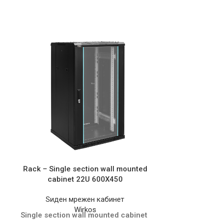
Rack – Single section wall mounted
Rack – Singl
cabinet 22U 600X450
cabin
Ѕиден мрежен кабинет
Ѕиден 
Wirkos
Single section wall mounted cabinet