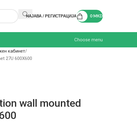
НАЈАВА / РЕГИСТРАЦИЈА
0
MKD
Choose menu
жен кабинет
inet 27U 600X600
tion wall mounted
X600