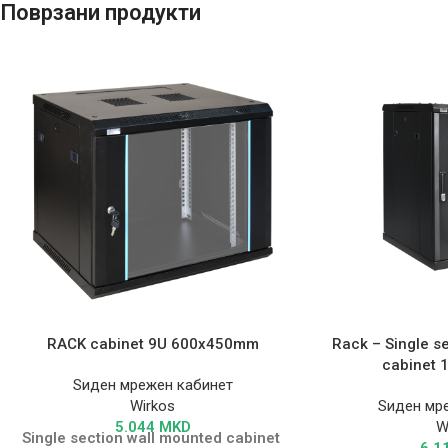
Поврзани продукти
RACK cabinet 9U 600x450mm
Rack – Single s
cabinet 
Ѕиден мрежен кабинет
Wirkos
Ѕиден мр
5.044
MKD
W
Single section wall mounted cabinet
6.1