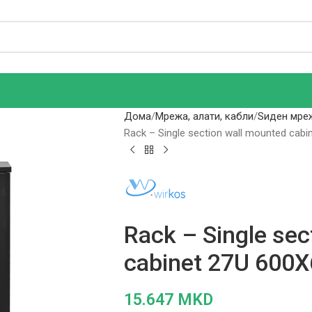
Дома
Мрежа, алати, кабли
Ѕиден мре
Rack – Single section wall mounted cab
Rack – Single sec
cabinet 27U 600
15.647
MKD