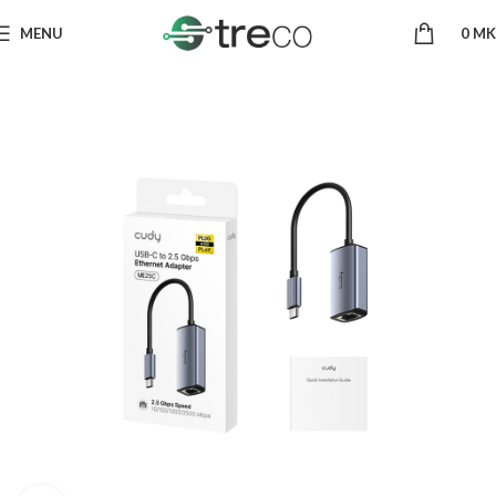
MENU
0
MK