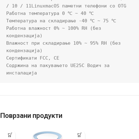
/ 10 / 11LinuxmacOS паметни телефони со OTG

Работна температура 0 ℃ ~ 40 ℃

Температура на складирање -40 ℃ ~ 75 ℃

Работна влажност 0% ~ 100% RH (без 
кондензација)

Влажност при складирање 10% ~ 95% RH (без 
кондензација)

Сертификати FCC, CE

Содржина на пакувањето UE25C Водич за 
инсталација
Поврзани продукти