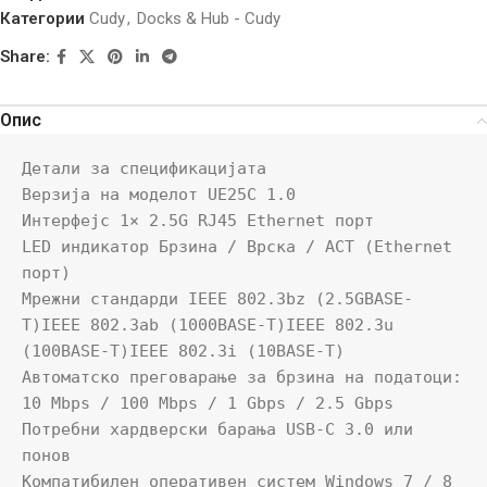
Категории
Cudy
,
Docks & Hub - Cudy
Share:
Опис
Детали за спецификацијата

Верзија на моделот UE25C 1.0

Интерфејс 1× 2.5G RJ45 Ethernet порт

LED индикатор Брзина / Врска / ACT (Ethernet 
порт)

Мрежни стандарди IEEE 802.3bz (2.5GBASE-
T)IEEE 802.3ab (1000BASE-T)IEEE 802.3u 
(100BASE-T)IEEE 802.3i (10BASE-T)

Автоматско преговарање за брзина на податоци: 
10 Mbps / 100 Mbps / 1 Gbps / 2.5 Gbps

Потребни хардверски барања USB-C 3.0 или 
понов

Компатибилен оперативен систем Windows 7 / 8 