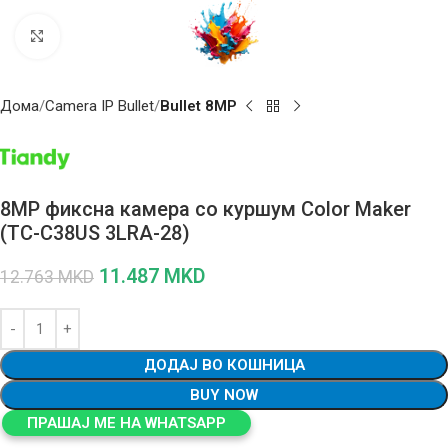
Click to enlarge
Дома
Camera IP Bullet
Bullet 8MP
8MP фиксна камера со куршум Color Maker
(TC-C38US 3LRA-28)
11.487
MKD
12.763
MKD
ДОДАЈ ВО КОШНИЦА
BUY NOW
ПРАШАЈ МЕ НА WHATSAPP