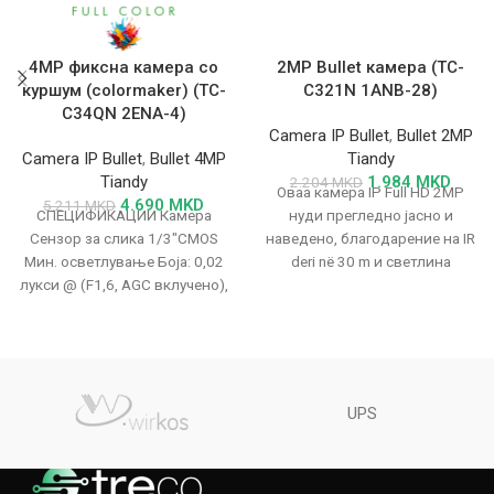
4MP фиксна камера со
2MP Bullet камера (TC-
куршум (colormaker) (TC-
C321N 1ANB-28)
C34QN 2ENA-4)
Camera IP Bullet
,
Bullet 2MP
Camera IP Bullet
,
Bullet 4MP
Tiandy
Tiandy
1.984
MKD
2.204
MKD
Оваа камера IP Full HD 2MP
4.690
MKD
5.211
MKD
СПЕЦИФИКАЦИИ Камера
нуди прегледно јасно и
Сензор за слика 1/3"CMOS
наведено, благодарение на IR
Мин. осветлување Боја: 0,02
deri në 30 m и светлина
лукси @ (F1,6, AGC вклучено),
црно-бело: 0 лукси со
инфрацрвено
UPS