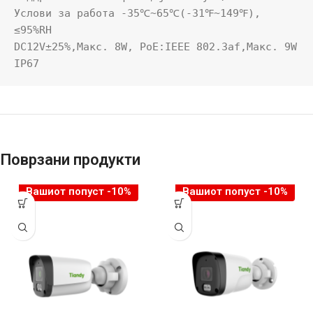
Услови за работа -35℃~65℃(-31℉~149℉), 
≤95%RH

DC12V±25%,Макс. 8W, PoE:IEEE 802.3af,Макс. 9W

IP67
Поврзани продукти
Вашиот попуст -10%
Вашиот попуст -10%