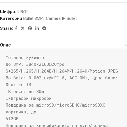
Шифра:
99516
Категории
Bullet 8MP
,
Camera IP Bullet
Share:
Опис
Метално куќиште

До 8MP, 3840×2160@20fps

S+265/H.265/H.264B/H.264M/H.264H/Motion JPEG

Во боја: 0.002Lux@(F1.6, AGC ON), црно-бело: 
0Lux со IR

IR опсег до 80m

1×Вграден микрофон

Поддршка за microSD/microSDHC/microSDXC 
картичка, до

512GB

Поддршка за класификација на луѓе/возила
