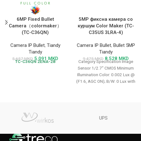
6MP Fixed Bullet
5MP фиксна камера со
Camera（colormaker）
куршум Color Maker (TC-
(TC-C36QN)
C35US 3LRA-4)
Camera IP Bullet
,
Tiandy
Camera IP Bullet
,
Bullet 5MP
Tiandy
Tiandy
5.091
MKD
8.528
MKD
5.657
MKD
9.475
MKD
TC-C36QN
2ENA-28
Category Specification Image
Sensor 1/2.7″ CMOS Minimum
Illumination Color: 0.002 Lux @
(F1.6, AGC ON); B/W: 0 Lux with
IR
UPS