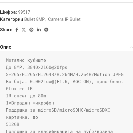
Шифра:
99517
Категории
Bullet 8MP
,
Camera IP Bullet
Share:
Опис
Метално куќиште

До 8MP, 3840×2160@20fps

S+265/H.265/H.264B/H.264M/H.264H/Motion JPEG

Во боја: 0.002Lux@(F1.6, AGC ON), црно-бело: 
0Lux со IR

IR опсег до 80m

1×Вграден микрофон

Поддршка за microSD/microSDHC/microSDXC 
картичка, до

512GB

Поддршка за класификација на луѓе/возила
