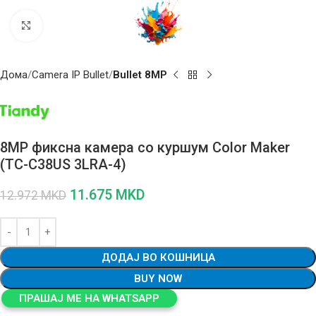
Click to enlarge
Дома
Camera IP Bullet
Bullet 8MP
8MP фиксна камера со куршум Color Maker
(TC-C38US 3LRA-4)
11.675
MKD
12.972
MKD
ДОДАЈ ВО КОШНИЦА
BUY NOW
ПРАШАЈ МЕ НА WHATSAPP