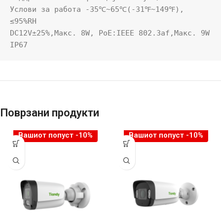
Услови за работа -35℃~65℃(-31℉~149℉), 
≤95%RH

DC12V±25%,Макс. 8W, PoE:IEEE 802.3af,Макс. 9W

IP67
Поврзани продукти
Вашиот попуст -10%
Вашиот попуст -10%