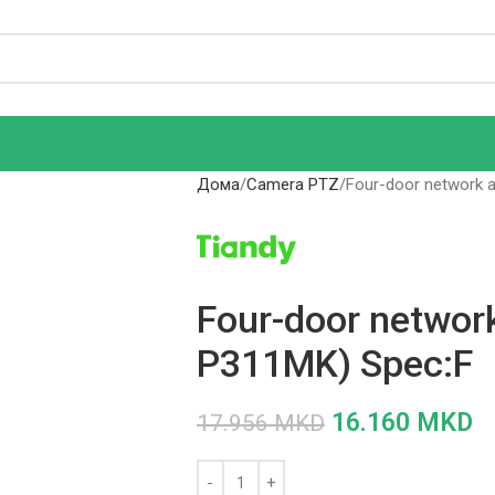
Дома
Camera PTZ
Four-door network 
Four-door network
P311MK) Spec:F
16.160
MKD
17.956
MKD