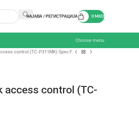
НАЈАВА / РЕГИСТРАЦИЈА
0
MKD
Choose menu
access control (TC-P311MK) Spec:F
 access control (TC-