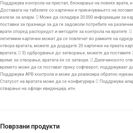
Поддржува контрола на пристап, блокирање на повеќе врати, к
Доставата на табелите со картички и прикачувањето на логовит
излези за аларм.  Може да складира 20.000 информации за кар
поставки за празници за да ги задоволи потребите на различн
врати според распоредот и методите за контрола на вратите. 
легитимни картички можат да се повлечат во рамките на одреден
отвора вратата, можете да додадете 20 картички на првата карти
вратата;  3) одбројување до затворање, можете да поставите 2
време за отворање, вратата ќе се затвори.  Далечинското от
времето може да се постават преку софтверот, поддржуваат д
Поддржува APB контрола и може да реализира обратно нуркање 
Статусот на вратата може да се конфигурира  Поддржува алар
отварање на офлајн евиденција, итн.
Поврзани продукти