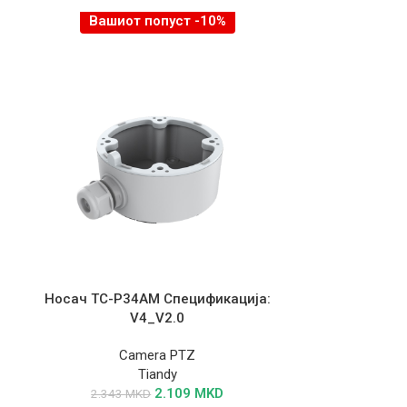
Вашиот попуст -10%
Вашио
Носач TC-P34AM Спецификација:
Контрола на
V4_V2.0
една вр
Спе
Camera PTZ
Tiandy
C
2.109
MKD
2.343
MKD