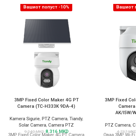
Вашиот попуст -10%
Вашиот 
3MP Fixed Color Maker 4G PT
3MP Fixed Col
Camera (TC-H333K 9DA-4)
Camera
AK/I5W/W
Kamera Sigurie
,
PTZ Camera
,
Tiandy
,
Solar Camera
,
Camera PTZ
PTZ Camera
,
C
8.316
MKD
9.240
MKD
4.737
MK
3MP Fixed Color Maker 4G PT Camera
Оваа 3MP Wi-Fi