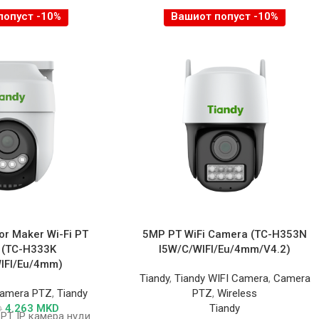
попуст -10%
Вашиот попуст -10%
or Maker Wi-Fi PT
5MP PT WiFi Camera (TC-H353N
 (TC-H333K
I5W/C/WIFI/Eu/4mm/V4.2)
IFI/Eu/4mm)
Tiandy
,
Tiandy WIFI Camera
,
Camera
amera PTZ
,
Tiandy
PTZ
,
Wireless
4.263
MKD
Tiandy
D
 PT IP камера нуди