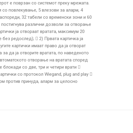
ерот е поврзан со системот преку мрежата.
 со повлекување, 5 влезови за аларм, 4
аспореди, 32 табели со временски зони и 60
и постигнува различни дозволи за отворање
ртички ја отвораат вратата, максимум 20
 без редослед);  2) Првата картичка ја
угите картички имаат право да ја отворат
а за да ја отворите вратата, по наведеното
 автоматското отворање на вратата според
блокади со две, три и четири врати 
тички со протокол Wiegand, plug and play 
рм против принуда, аларм за целосно