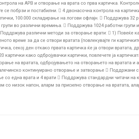
онтрола на APB и отворање на врата со прва картичка. Контрол
е се побрзи и постабилни.  4 двонасочна контрола на картички
тички, 100.000 складирање на логови офлајн.  Поддржува 32 р
и групи во различни времиња.  Поддржува 1024 работни групи 
 Поддржува различни методи за отворање врати:  1) Повеќе ка
ото време за да се отвори вратата (повлекувајте ги картичките
чка, секој ден откако првата картичка ќе ја отвори вратата, др
0 картички како одбројувачки картички, повлечете ја картичкат
ворање на вратата, одбројувањето на отворањето на вратата и
алечинско континуирано отворање и затворање  Поддржани се 
со една врата и 4 врати  Поддржува стандардни читачи на кар
м со низок напон, аларм за присилно отворање на вратата, ала