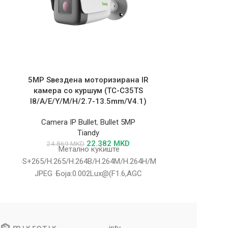
5MP Ѕвездена моторизирана IR
2MP Fixed 
камера со куршум (TC-C35TS
Camera（col
I8/A/E/Y/M/H/2.7-13.5mm/V4.1)
I5W/
Camera IP Bullet
,
Bullet 5MP
Camera IP
Tiandy
22.382
MKD
24.869
MKD
4.302
·Метално куќиште
·Метално п
·S+265/H.265/H.264B/H.264M/H.264H/Motion
1920×1080@30
JPEG ·Боја:0.002Lux@(F1.6,AGC
·Мин. осветлу
ВКЛУЧЕНО),Црно-бело:0Lux со IR ·IR
·2 топли свет
опсег 80m ·Вграден микрофон
·Поддршка за
microSD/microSDHC/microSDXC