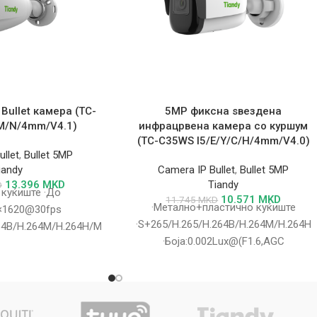
 Bullet камера (TC-
5MP фиксна ѕвездена
/M/N/4mm/V4.1)
инфрацрвена камера со куршум
(TC-C35WS I5/E/Y/C/H/4mm/V4.0)
llet
,
Bullet 5MP
iandy
Camera IP Bullet
,
Bullet 5MP
13.396
MKD
Tiandy
D
 куќиште ·До
10.571
MKD
11.745
MKD
·Метално+пластично куќиште
×1620@30fps
·S+265/H.265/H.264B/H.264M/H.264H
64B/H.264M/H.264H/Motion
·Боја:0.002Lux@(F1.6,AGC
002Lux@(F1.6,AGC
ВКЛУЧЕНО),Црно-бело:0Lux со IR ·IR
x со IR ·IR опсег до
опсег 50m ·Вграден микрофон
оддршка за
·Поддршка за
oSDHC/microSDXC
microSD/microSDHC/microSDXC
512GB ·Поддршка