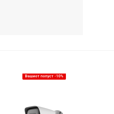
Вашиот попуст -10%
Вашио