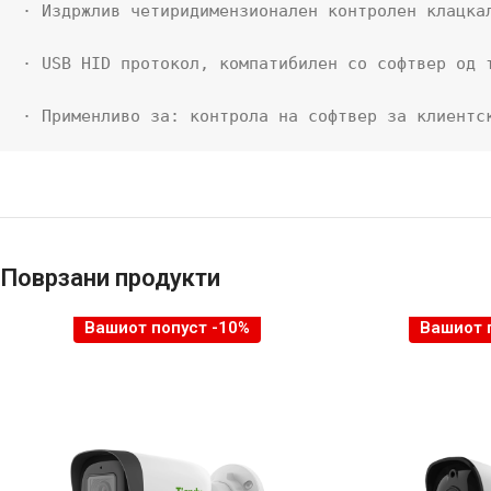
· Издржлив четиридимензионален контролен клацкал
· USB HID протокол, компатибилен со софтвер од т
· Применливо за: контрола на софтвер за клиентс
Поврзани продукти
Вашиот попуст -10%
Вашиот 