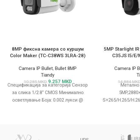
8MP фиксна камера со куршум
5MP Starlight IR
Color Maker (TC-C38WS 3LRA-28)
C35JS I5/E
Camera IP Bullet
,
Bullet 8MP
Camera IP Bu
Tiandy
T
9.257
MKD
10.285
MKD
14.884
MK
Спецификација за категорија Сензор
·Метално
за слика 1/2.8" CMOS Минимално
5MP,2880
осветлување Боја: 0.002 лукси @
·S+265/H.265/H.2
(F1.6, AGC вклучено); Црно-бело: 0
JPEG ·Боја:0.
лукси
ON),Црно-бело:0Lu
50m ·П
microSD/micr
картичка,до 