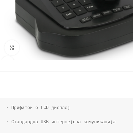
Click to enlarge
· Прифатен е LCD дисплеј

· Стандардна USB интерфејсна комуникација
