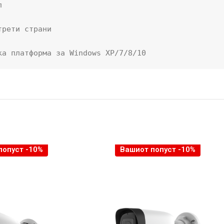


рети страни

ка платформа за Windows XP/7/8/10
попуст -10%
Вашиот попуст -10%