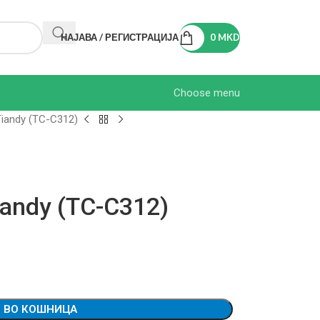
НАЈАВА / РЕГИСТРАЦИЈА
0
MKD
Choose menu
iandy (TC-C312)
andy (TC-C312)
 ВО КОШНИЦА