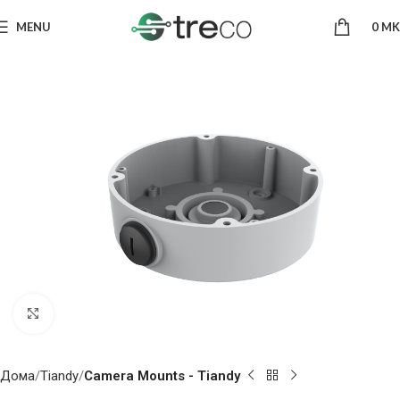
MENU
0
MK
Click to enlarge
Дома
Tiandy
Camera Mounts - Tiandy