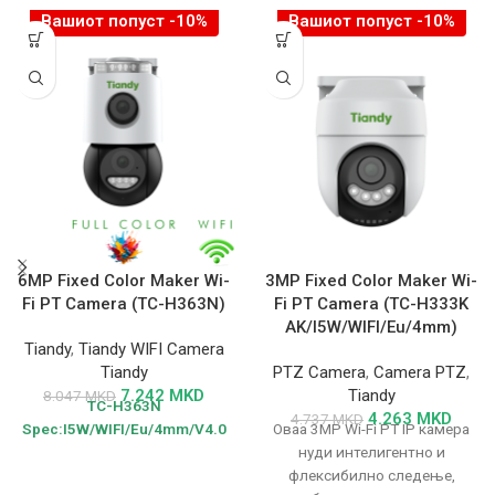
Вашиот попуст -10%
Вашиот попуст -10%
6MP Fixed Color Maker Wi-
3MP Fixed Color Maker Wi-
Fi PT Camera (TC-H363N)
Fi PT Camera (TC-H333K
AK/I5W/WIFI/Eu/4mm)
Tiandy
,
Tiandy WIFI Camera
Tiandy
PTZ Camera
,
Camera PTZ
,
7.242
MKD
Tiandy
8.047
MKD
TC-H363N
4.263
MKD
4.737
MKD
Spec:I5W/WIFI/Eu/4mm/V4.0
Оваа 3MP Wi-Fi PT IP камера
нуди интелигентно и
флексибилно следење,