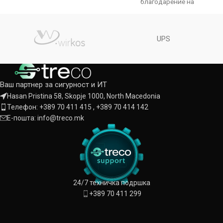
благодарение на
автоматското следење,
паметниот аларм и IR
осветлувањето
UPS
Ваш партнер за сигурност и ИТ
Hasan Pristina 58, Skopje 1000, North Macedonia
Телефон: +389 70 411 415 , +389 70 414 142
Е-пошта: info@treco.mk
24/7 техничка подршка
+389 70 411 299